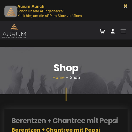
Aurum Aurich
Schon unsere APP gecheckt?!
Klick hier, um die APP im Store zu öffnen
Shop
Home
– Shop
Berentzen + Chantree mit Pepsi
Berentzen + Chantree mit Pepsi