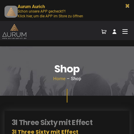
Aurum Aurich
Schon unsere APP gecheckt?!
Klick hier, um die APP im Store zu öffnen
Shop
Home
– Shop
3l Three Sixty mit Effect
3l Three Sixty mit Effect