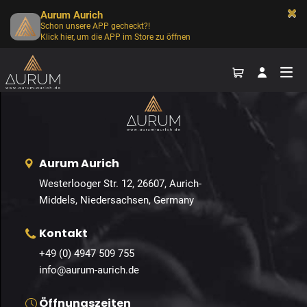
Aurum Aurich
Schon unsere APP gecheckt?!
Home
Events
Galerien
Kontakt
Klick hier, um die APP im Store zu öffnen
Anfahrt
Gallery
Aurum Aurich
Home
– Gallery
Westerlooger Str. 12, 26607, Aurich-
Middels, Niedersachsen, Germany
Kontakt
+49 (0) 4947 509 755
info@aurum-aurich.de
Öffnungszeiten